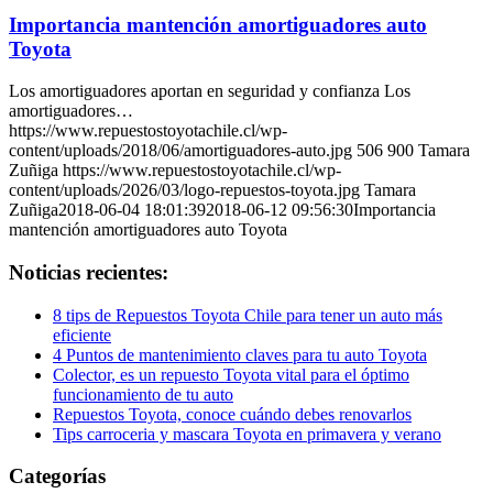
Importancia mantención amortiguadores auto
Toyota
Los amortiguadores aportan en seguridad y confianza Los
amortiguadores…
https://www.repuestostoyotachile.cl/wp-
content/uploads/2018/06/amortiguadores-auto.jpg
506
900
Tamara
Zuñiga
https://www.repuestostoyotachile.cl/wp-
content/uploads/2026/03/logo-repuestos-toyota.jpg
Tamara
Zuñiga
2018-06-04 18:01:39
2018-06-12 09:56:30
Importancia
mantención amortiguadores auto Toyota
Noticias recientes:
8 tips de Repuestos Toyota Chile para tener un auto más
eficiente
4 Puntos de mantenimiento claves para tu auto Toyota
Colector, es un repuesto Toyota vital para el óptimo
funcionamiento de tu auto
Repuestos Toyota, conoce cuándo debes renovarlos
Tips carroceria y mascara Toyota en primavera y verano
Categorías