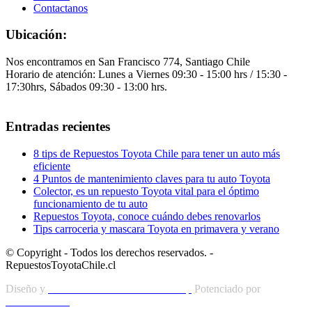
Contactanos
Ubicación:
Nos encontramos en San Francisco 774, Santiago Chile
Horario de atención: Lunes a Viernes 09:30 - 15:00 hrs / 15:30 -
17:30hrs, Sábados 09:30 - 13:00 hrs.
Entradas recientes
8 tips de Repuestos Toyota Chile para tener un auto más
eficiente
4 Puntos de mantenimiento claves para tu auto Toyota
Colector, es un repuesto Toyota vital para el óptimo
funcionamiento de tu auto
Repuestos Toyota, conoce cuándo debes renovarlos
Tips carroceria y mascara Toyota en primavera y verano
© Copyright - Todos los derechos reservados. -
RepuestosToyotaChile.cl
Diseño y
Posicionamiento Web MZGroup
Potenciado por
Autosonline.cl