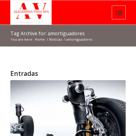
Tag Archive for: amortiguadores
You are here:
Home
/
Noticias
/
amortiguadores
Entradas