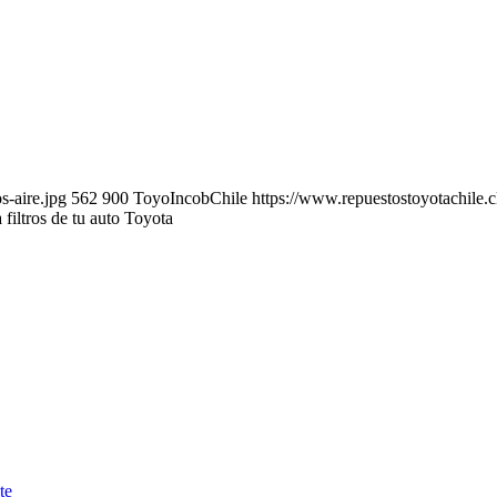
s-aire.jpg
562
900
ToyoIncobChile
https://www.repuestostoyotachile.c
 filtros de tu auto Toyota
te