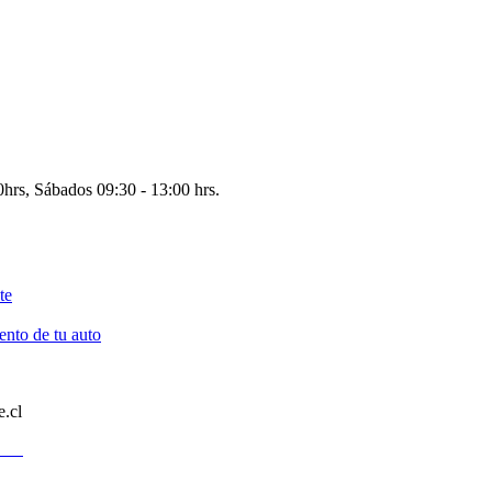
0hrs, Sábados 09:30 - 13:00 hrs.
te
ento de tu auto
e.cl
e.cl