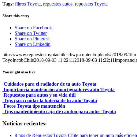
Tags:
filtros Toyota
,
repuestos autos
,
repuestos Toyota
Share this entry
Share on Facebook
Share on Twitter
Share on Pinterest
Share on Linkedin
https://www.repuestostoyotachile.cl/wp-content/uploads/2018/09/filtro
ToyoIncobChile
2018-09-03 11:22:11
2018-09-03 11:22:11
Importancia
You might also like
Cuidados para el radiador de tu auto Toyota
Importancia mantención amortiguadores auto Toyota
Repuestos para autos y su vida útil
Tips para cuidar la batería de tu auto Toyota
Focos Toyota tips mantención
Tips mantenimiento caja de cambio para autos Toyota
Noticias recientes:
8 tips de Repuestos Toyota Chile para tener un auto más eficien