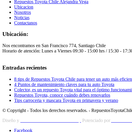
Repuestos Toyota Chile Alejandra Vega
Ubicacion
Nosotros
Noticias
Contactanos
Ubicación:
Nos encontramos en San Francisco 774, Santiago Chile
Horario de atención: Lunes a Viernes 09:30 - 15:00 hrs / 15:30 - 17:3
Entradas recientes
8 tips de Repuestos Toyota Chile para tener un auto más eficien
4 Puntos de mantenimiento claves para tu auto Toyota
Colector, es un repuesto Toyota vital para el óptimo funcionami
Repuestos Toyota, conoce cuándo debes renovarlos
Tips carroceria y mascara Toyota en primavera y verano
© Copyright - Todos los derechos reservados. - RepuestosToyotaChil
Diseño y
Posicionamiento Web MZGroup
Potenciado por
Autosonlin
Facebook