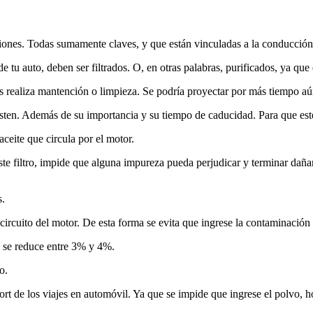
unciones. Todas sumamente claves, y que están vinculadas a la conducción,
e tu auto, deben ser filtrados. O, en otras palabras, purificados, ya qu
les realiza mantención o limpieza. Se podría proyectar por más tiempo aú
xisten. Además de su importancia y su tiempo de caducidad. Para que est
aceite que circula por el motor.
Este filtro, impide que alguna impureza pueda perjudicar y terminar dañ
s.
circuito del motor. De esta forma se evita que ingrese la contaminaci
e se reduce entre 3% y 4%.
o.
t de los viajes en automóvil. Ya que se impide que ingrese el polvo, holl